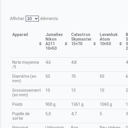
Afficher
éléments
Appareil
Jumelles
Celestron
Levenhuk
B
Nikon
Skymaster
Atom
S
A211
15×70
10×50
S
10×50
2
Appareil
Jumelles
Celestron
Levenhuk
B
Note moyenne
4,6
4,8
4
Nikon
Skymaster
Atom
S
/5
A211
15×70
10×50
S
10×50
2
Diamètre (en
50
70
50
6
mm)
Grossissement
10
15
10
2
(en mm)
Poids
900 g
1361 g
1060 g
1
Pupille de
5,0
4,7
5
3
sortie
Principal
Utilisation
Bon
Peu chères
G