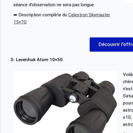
séance d’observation ne sera pas longue.
➡ Description complète du
Celestron Skymaster
15×70
.
Découvrir l'off
3- Levenhuk Atom 10×50
Voil
chère
n’est
Satur
pourr
astr
x10, 
astr