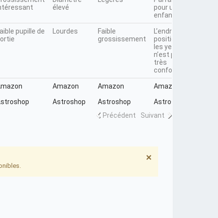
ntéressant
élevé
pour un
maté
enfant
soph
aible pupille de
Lourdes
Faible
L’endroit où
Chèr
ortie
grossissement
positionner
les yeux
n’est pas
très
confortable
Amazon
Amazon
Amazon
Amazon
Astr
stroshop
Astroshop
Astroshop
Astroshop
Précédent
Suivant
×
onibles.