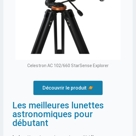
Celestron AC 102/660 StarSense Explorer
Découvrir le produit
Les meilleures lunettes
astronomiques pour
débutant