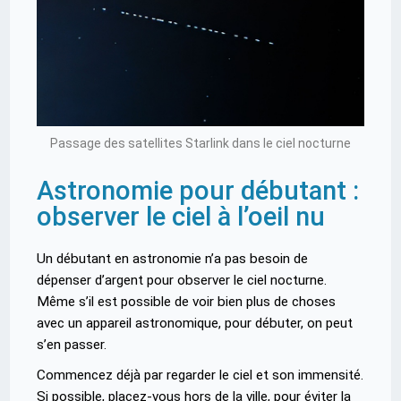
Passage des satellites Starlink dans le ciel nocturne
Astronomie pour débutant :
observer le ciel à l’oeil nu
Un débutant en astronomie n’a pas besoin de
dépenser d’argent pour observer le ciel nocturne.
Même s’il est possible de voir bien plus de choses
avec un appareil astronomique, pour débuter, on peut
s’en passer.
Commencez déjà par regarder le ciel et son immensité.
Si possible, placez-vous hors de la ville, pour éviter la