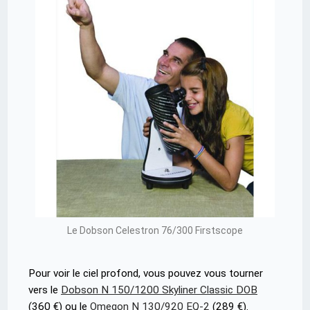
Le Dobson Celestron 76/300 Firstscope
Pour voir le ciel profond, vous pouvez vous tourner
vers le
Dobson N 150/1200 Skyliner Classic DOB
(360 €) ou le
Omegon N 130/920 EQ-2
(289 €).