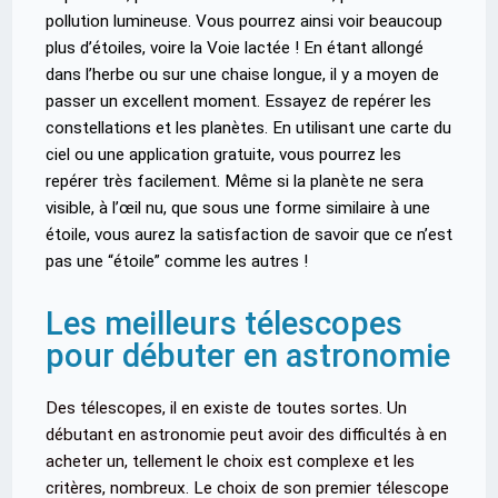
pollution lumineuse. Vous pourrez ainsi voir beaucoup
plus d’étoiles, voire la Voie lactée ! En étant allongé
dans l’herbe ou sur une chaise longue, il y a moyen de
passer un excellent moment. Essayez de repérer les
constellations et les planètes. En utilisant une carte du
ciel ou une application gratuite, vous pourrez les
repérer très facilement. Même si la planète ne sera
visible, à l’œil nu, que sous une forme similaire à une
étoile, vous aurez la satisfaction de savoir que ce n’est
pas une “étoile” comme les autres !
Les meilleurs télescopes
pour débuter en astronomie
Des télescopes, il en existe de toutes sortes. Un
débutant en astronomie peut avoir des difficultés à en
acheter un, tellement le choix est complexe et les
critères, nombreux. Le choix de son premier télescope