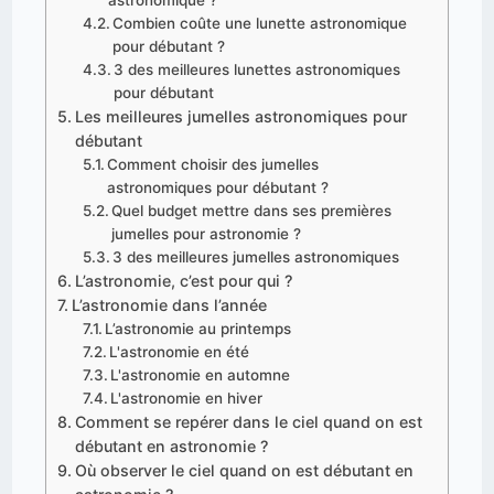
astronomique ?
Combien coûte une lunette astronomique
pour débutant ?
3 des meilleures lunettes astronomiques
pour débutant
Les meilleures jumelles astronomiques pour
débutant
Comment choisir des jumelles
astronomiques pour débutant ?
Quel budget mettre dans ses premières
jumelles pour astronomie ?
3 des meilleures jumelles astronomiques
L’astronomie, c’est pour qui ?
L’astronomie dans l’année
L’astronomie au printemps
L'astronomie en été
L'astronomie en automne
L'astronomie en hiver
Comment se repérer dans le ciel quand on est
débutant en astronomie ?
Où observer le ciel quand on est débutant en