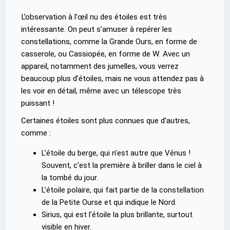
L’observation à l’œil nu des étoiles est très
intéressante. On peut s’amuser à repérer les
constellations, comme la Grande Ours, en forme de
casserole, ou Cassiopée, en forme de W. Avec un
appareil, notamment des jumelles, vous verrez
beaucoup plus d’étoiles, mais ne vous attendez pas à
les voir en détail, même avec un télescope très
puissant !
Certaines étoiles sont plus connues que d’autres,
comme :
L’étoile du berge, qui n’est autre que Vénus !
Souvent, c’est la première à briller dans le ciel à
la tombé du jour.
L’étoile polaire, qui fait partie de la constellation
de la Petite Ourse et qui indique le Nord.
Sirius, qui est l’étoile la plus brillante, surtout
visible en hiver.