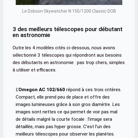
Le Dobson Skywatcher N 150/1200 Classic DOB
3 des meilleurs télescopes pour débutant
en astronomie
Outre les 4 modèles cités ci-dessous, nous avons
sélectionné 3 télescopes qui répondront aux besoins
des débutants en astronomie : pas trop chers, simples
à utiliser et efficaces.
L’
Omegon AC 102/660
répond à ces trois critères.
Compact, elle prend peu de place et offre des
images lumineuses grâce à son gros diamètre. Les
images sont nettes ce qui permet de voir pas mal
de détails malgré la courte focale : l’image sera
détaillée, mais pas hyper grosse. C’est l’un des
meilleurs télescopes pour observer les planètes.