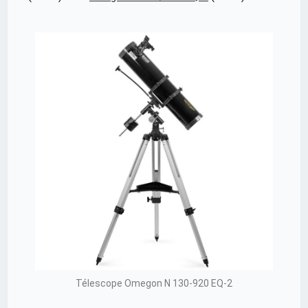
Télescope Omegon N 130-920 EQ-2