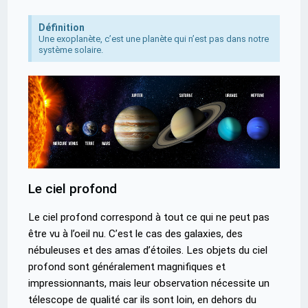
Définition
Une exoplanète, c’est une planète qui n’est pas dans notre
système solaire.
Le ciel profond
Le ciel profond correspond à tout ce qui ne peut pas
être vu à l’oeil nu. C’est le cas des galaxies, des
nébuleuses et des amas d’étoiles. Les objets du ciel
profond sont généralement magnifiques et
impressionnants, mais leur observation nécessite un
télescope de qualité car ils sont loin, en dehors du