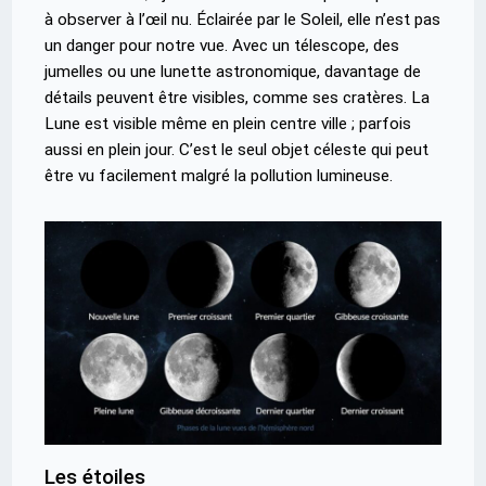
à observer à l’œil nu. Éclairée par le Soleil, elle n’est pas
un danger pour notre vue. Avec un télescope, des
jumelles ou une lunette astronomique, davantage de
détails peuvent être visibles, comme ses cratères. La
Lune est visible même en plein centre ville ; parfois
aussi en plein jour. C’est le seul objet céleste qui peut
être vu facilement malgré la pollution lumineuse.
Les étoiles