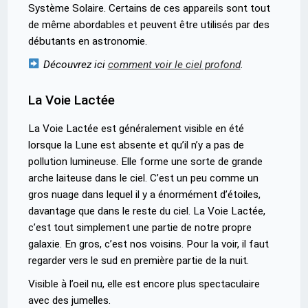
Système Solaire. Certains de ces appareils sont tout
de même abordables et peuvent être utilisés par des
débutants en astronomie.
Découvrez ici
comment voir le ciel profond
.
La Voie Lactée
La Voie Lactée est généralement visible en été
lorsque la Lune est absente et qu’il n’y a pas de
pollution lumineuse. Elle forme une sorte de grande
arche laiteuse dans le ciel. C’est un peu comme un
gros nuage dans lequel il y a énormément d’étoiles,
davantage que dans le reste du ciel. La Voie Lactée,
c’est tout simplement une partie de notre propre
galaxie. En gros, c’est nos voisins. Pour la voir, il faut
regarder vers le sud en première partie de la nuit.
Visible à l’oeil nu, elle est encore plus spectaculaire
avec des jumelles.