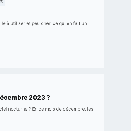
on
nt
Celestron
N
e à utiliser et peu cher, ce qui en fait un
76/300
FirstScope
:
Avis
 décembre 2023 ?
ns-
ciel nocturne ? En ce mois de décembre, les