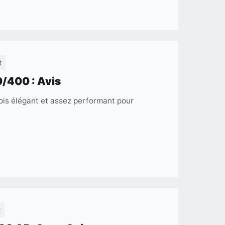
AZ
:
Avis
on
t
Télescope
/400 : Avis
Slokey
ois élégant et assez performant pour
Discover
The
World
70/400
:
Avis
on
t
Télescope