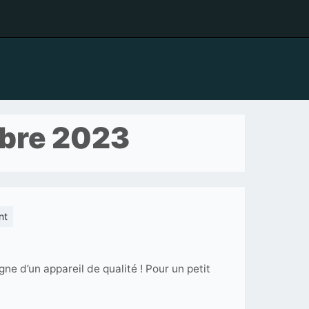
bre 2023
on
nt
Jumelles
Nikon
e d’un appareil de qualité ! Pour un petit
A211
10×50