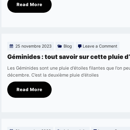
Read More
on
25 novembre 2023
Blog
Leave a Comment
Gémin
Géminides : tout savoir sur cette pluie d’
:
Les Géminides sont une pluie d’étoiles filantes que l’on p
tout
décembre. C’est la deuxième pluie d’étoiles
savoir
Read More
sur
cette
pluie
d’étoil
filante