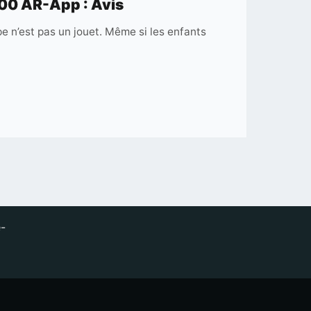
00 AR-App : Avis
National
e n’est pas un jouet. Même si les enfants
Geographic
AC
70/400
AR-
App
:
Avis
-