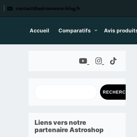
Skip
to
contact@astronomie-blog.fr
content
Accueil
Comparatifs
Avis produit
RECHERCHER
Liens vers notre
partenaire Astroshop