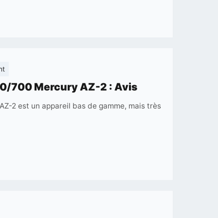
bre
on
nt
Lunette
0/700 Mercury AZ-2 : Avis
astronomique
Z-2 est un appareil bas de gamme, mais très
Skywatcher
AC
60/700
Mercury
AZ-
2
:
Avis