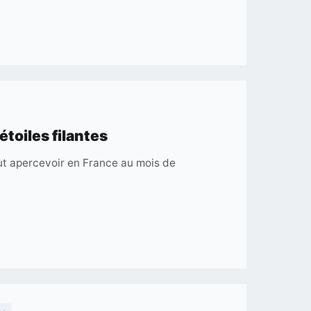
:
Avis
ides
étoiles filantes
eut apercevoir en France au mois de
es
s