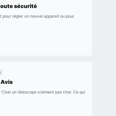
er
toute sécurité
t pour régler un nouvel appareil ou pour
ope
é
on
t
National
 Avis
Geographic
 C’est un télescope vraiment pas cher. Ce qui
N
76/350
Solar