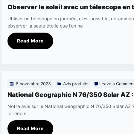
Observ
Observer le soleil avec un télescope en 
le
Utiliser un télescope en journée, c’est possible, notammen
soleil
observer la seule étoile que l’on ne
avec
Read More
un
télesc
en
toute
sécurit
8 novembre 2023
Avis produits
Leave a Commen
National Geographic N 76/350 Solar AZ :
Notre avis sur le National Geographic N 76/350 Solar AZ ?
le rend si
Read More