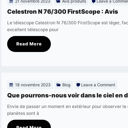
21 novembre 2023
Avis produits
Leave a Comme
Celestron N 76/300 FirstScope : Avis
Le télescope Celestron N 76/300 FirstScope est léger, facil
excellent télescope pour
Read More
on
18 novembre 2023
Blog
Leave a Comment
Que
Que pourrons-nous voir dans le ciel en
pourro
Envie de passer un moment en extérieur pour observer le 
nous
planètes sont à
voir
Read More
dans